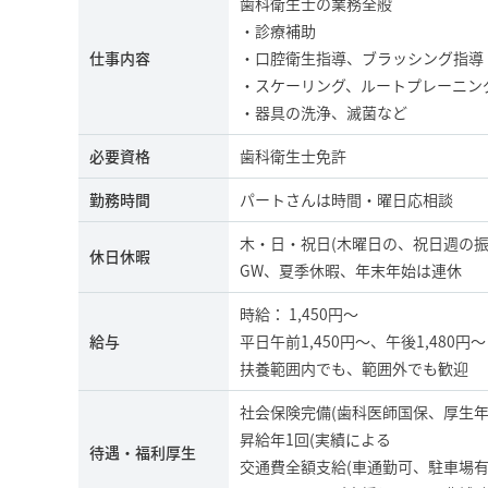
歯科衛生士の業務全般
・診療補助
仕事内容
・口腔衛生指導、ブラッシング指導
・スケーリング、ルートプレーニング
・器具の洗浄、滅菌など
必要資格
歯科衛生士免許
勤務時間
パートさんは時間・曜日応相談
木・日・祝日(木曜日の、祝日週の振
休日休暇
GW、夏季休暇、年末年始は連休
時給： 1,450円～
給与
平日午前1,450円～、午後1,480円～
扶養範囲内でも、範囲外でも歓迎
社会保険完備(歯科医師国保、厚生
昇給年1回(実績による
待遇・福利厚生
交通費全額支給(車通勤可、駐車場有