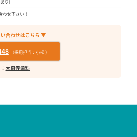
あり)
合わせ下さい！
問い合わせはこちら ▼
448
（採用担当：小松 ）
ト：
大樹寺歯科