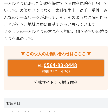
オープニングスタッフ
一人ひとりにあった治療を提供できる歯科医院を目指して
います。医師だけではなく、歯科衛生士、助手、受付、み
ブランクOK
んなのチームワークがあってこそ、そのような医院を作る
未経験OK
ことができ、地域医療に貢献できると思っています。
ボーナス・賞与あり
スタッフの一人ひとりの意見を大切に、働きやすい環境づ
年間休日120日以上
くりを進めます。
残業月10時間以下
40代以上活躍中
▼ この求人のお問い合わせはこちら ▼
産休・育休取得実績あり
0564-83-8448
TEL
セミナー支援・資格取得支援あり
（採用担当：小松 ）
駅徒歩5分以内
公式サイト：
大樹寺歯科
検索
診療科目