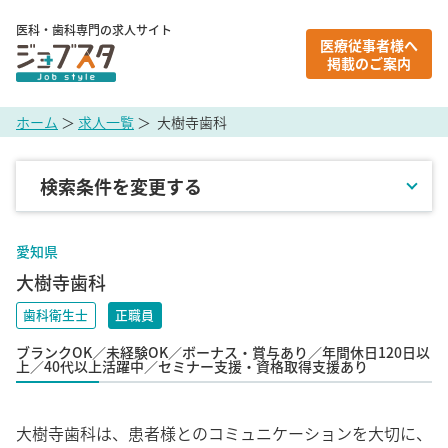
医科・歯科専門の求人サイト
医療従事者様へ
掲載のご案内
ホーム
＞
求人一覧
＞ 大樹寺歯科
検索条件を変更する
地域
愛知県
大樹寺歯科
職種
歯科衛生士
正職員
ブランクOK／未経験OK／ボーナス・賞与あり／年間休日120日以
雇用形態
上／40代以上活躍中／セミナー支援・資格取得支援あり
こだわり条件
大樹寺歯科は、患者様とのコミュニケーションを大切に、