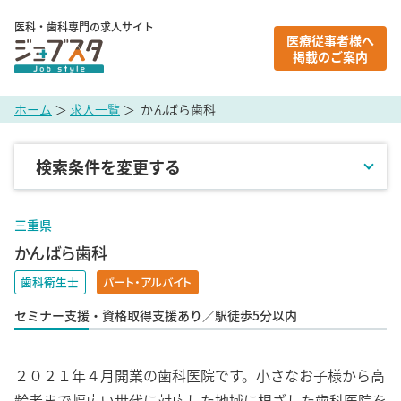
医科・歯科専門の求人サイト
医療従事者様へ
掲載のご案内
ホーム
＞
求人一覧
＞ かんばら歯科
検索条件を変更する
地域
三重県
かんばら歯科
職種
歯科衛生士
パート・アルバイト
セミナー支援・資格取得支援あり／駅徒歩5分以内
雇用形態
２０２１年４月開業の歯科医院です。小さなお子様から高
こだわり条件
齢者まで幅広い世代に対応した地域に根ざした歯科医院を