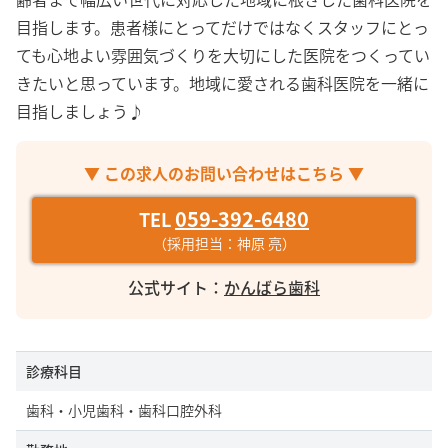
オープニングスタッフ
目指します。患者様にとってだけではなくスタッフにとっ
ブランクOK
ても心地よい雰囲気づくりを大切にした医院をつくってい
未経験OK
きたいと思っています。地域に愛される歯科医院を一緒に
ボーナス・賞与あり
目指しましょう♪
年間休日120日以上
残業月10時間以下
▼ この求人のお問い合わせはこちら ▼
40代以上活躍中
059-392-6480
TEL
産休・育休取得実績あり
（採用担当：神原 亮）
セミナー支援・資格取得支援あり
公式サイト：
かんばら歯科
駅徒歩5分以内
診療科目
検索
歯科・小児歯科・歯科口腔外科