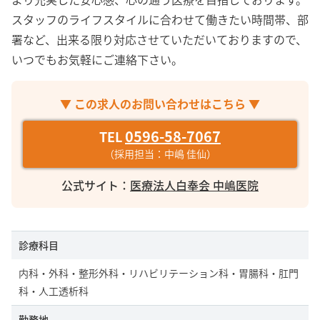
オープニングスタッフ
スタッフのライフスタイルに合わせて働きたい時間帯、部
ブランクOK
署など、出来る限り対応させていただいておりますので、
未経験OK
いつでもお気軽にご連絡下さい。
ボーナス・賞与あり
年間休日120日以上
▼ この求人のお問い合わせはこちら ▼
残業月10時間以下
0596-58-7067
TEL
40代以上活躍中
（採用担当：中嶋 佳仙）
産休・育休取得実績あり
公式サイト：
医療法人白奉会 中嶋医院
セミナー支援・資格取得支援あり
駅徒歩5分以内
診療科目
検索
内科・外科・整形外科・リハビリテーション科・胃腸科・肛門
科・人工透析科
勤務地