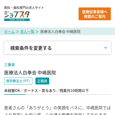
医科・歯科専門の求人サイト
医療従事者様へ
掲載のご案内
ホーム
＞
求人一覧
＞ 医療法人白奉会 中嶋医院
検索条件を変更する
地域
三重県
医療法人白奉会 中嶋医院
職種
理学療法士（PT）
正職員
未経験OK／ボーナス・賞与あり／残業月10時間以下
雇用形態
患者さんの「ありがとう」の笑顔をバネに、中嶋医院では
こだわり条件
より充実した安心感、心の通う医療を目指しております。